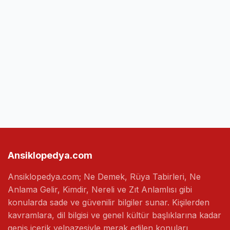
Ansiklopedya.com
Ansiklopedya.com; Ne Demek, Rüya Tabirleri, Ne
Anlama Gelir, Kimdir, Nereli ve Zıt Anlamlısı gibi
konularda sade ve güvenilir bilgiler sunar. Kişilerden
kavramlara, dil bilgisi ve genel kültür başlıklarına kadar
geniş içerik yelpazesiyle merak edilen konuları