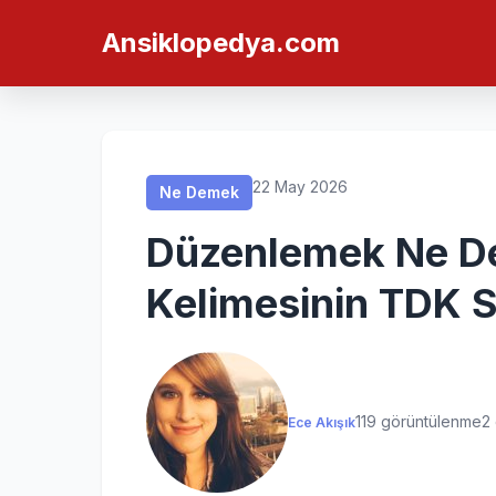
Ne Demek
Ne Demek
Ne Demek
Ne Demek
Ansiklopedya.com
22 May 2026
Ne Demek
Düzenlemek Ne D
Kelimesinin TDK S
119 görüntülenme
2
Ece Akışık