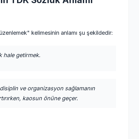
in TDK Sözlük Anlamı
zenlemek" kelimesinin anlamı şu şekildedir:
k hale getirmek.
disiplin ve organizasyon sağlamanın
 artırırken, kaosun önüne geçer.