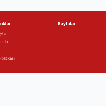
inkler
Sayfalar
yfa
ızda
Politikası