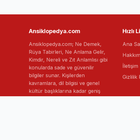
Ansiklopedya.com
Hızlı L
Ansiklopedya.com; Ne Demek,
Ana Sa
Rüya Tabirleri, Ne Anlama Gelir,
Hakkım
Kimdir, Nereli ve Zıt Anlamlısı gibi
İletişim
konularda sade ve güvenilir
bilgiler sunar. Kişilerden
Gizlilik 
kavramlara, dil bilgisi ve genel
kültür başlıklarına kadar geniş
içerik yelpazesiyle merak edilen
konuları ansiklopedik bir bakış
açısıyla ele alan kapsamlı bir bilgi
platformudur.