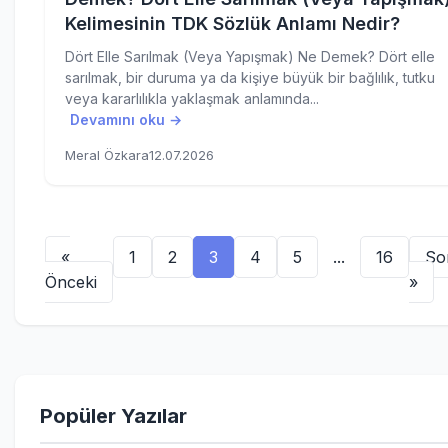
Kelimesinin TDK Sözlük Anlamı Nedir?
Dört Elle Sarılmak (Veya Yapışmak) Ne Demek? Dört elle
sarılmak, bir duruma ya da kişiye büyük bir bağlılık, tutku
veya kararlılıkla yaklaşmak anlamında...
Devamını oku →
Meral Özkara
12.07.2026
«
1
2
3
4
5
...
16
So
Önceki
»
Popüler Yazılar