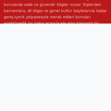
konularda sade ve güvenilir bilgiler sunar. Kişilerden
kavramlara, dil bilgisi ve genel kültür başlıklarına kadar
geniş içerik yelpazesiyle merak edilen konuları
ansiklopedik bir bakış açısıyla ele alan kapsamlı bir
bilgi platformudur.
Hızlı Linkler
Ana Sayfa
Hakkımızda
İletişim
Gizlilik Politikası
Sayfalar