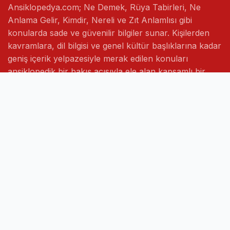
Ansiklopedya.com; Ne Demek, Rüya Tabirleri, Ne
Anlama Gelir, Kimdir, Nereli ve Zıt Anlamlısı gibi
konularda sade ve güvenilir bilgiler sunar. Kişilerden
kavramlara, dil bilgisi ve genel kültür başlıklarına kadar
geniş içerik yelpazesiyle merak edilen konuları
ansiklopedik bir bakış açısıyla ele alan kapsamlı bir
bilgi platformudur.
Hızlı Linkler
Ana Sayfa
Hakkımızda
İletişim
Gizlilik Politikası