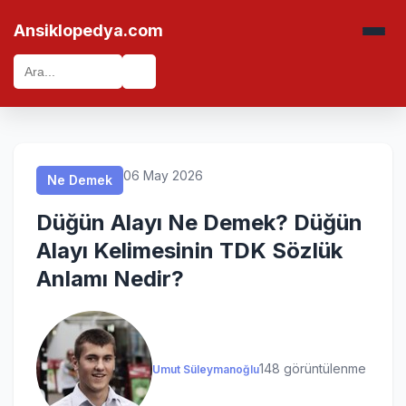
Ne Demek
Ne Demek
Ne Demek
Ne Demek
Ansiklopedya.com
🔍
06 May 2026
Ne Demek
Düğün Alayı Ne Demek? Düğün
Alayı Kelimesinin TDK Sözlük
Anlamı Nedir?
148 görüntülenme
Umut Süleymanoğlu