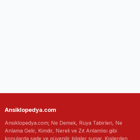
Ansiklopedya.com
Ansiklopedya.com; Ne Demek, Rüya Tabirleri, Ne
Anlama Gelir, Kimdir, Nereli ve Zıt Anlamlısı gibi
konularda sade ve güvenilir bilgiler sunar. Kişilerden