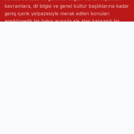
kavramlara, dil bilgisi ve genel kültür başlıklarına kadar
geniş içerik yelpazesiyle merak edilen konuları
ansiklopedik bir bakış açısıyla ele alan kapsamlı bir
bilgi platformudur.
Hızlı Linkler
Ana Sayfa
Hakkımızda
İletişim
Gizlilik Politikası
Sayfalar