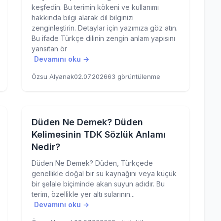
keşfedin. Bu terimin kökeni ve kullanımı
hakkında bilgi alarak dil bilginizi
zenginleştirin. Detaylar için yazımıza göz atın.
Bu ifade Türkçe dilinin zengin anlam yapısını
yansıtan ör
Devamını oku →
Özsu Alyanak
02.07.2026
63 görüntülenme
Düden Ne Demek? Düden
Kelimesinin TDK Sözlük Anlamı
Nedir?
Düden Ne Demek? Düden, Türkçede
genellikle doğal bir su kaynağını veya küçük
bir şelale biçiminde akan suyun adıdır. Bu
terim, özellikle yer altı sularının...
Devamını oku →