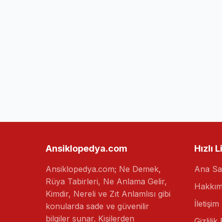
Ansiklopedya.com
Hızlı L
Ansiklopedya.com; Ne Demek,
Ana Sa
Rüya Tabirleri, Ne Anlama Gelir,
Hakkım
Kimdir, Nereli ve Zıt Anlamlısı gibi
İletişim
konularda sade ve güvenilir
bilgiler sunar. Kişilerden
Gizlilik 