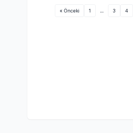
« Önceki
1
...
3
4