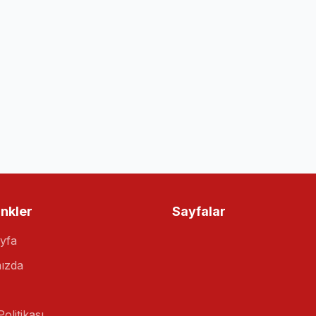
inkler
Sayfalar
yfa
ızda
Politikası