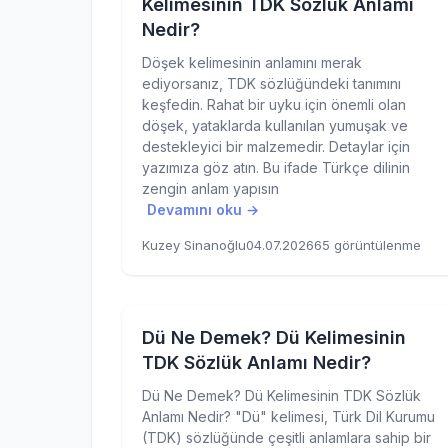
Kelimesinin TDK Sözlük Anlamı
Nedir?
Döşek kelimesinin anlamını merak
ediyorsanız, TDK sözlüğündeki tanımını
keşfedin. Rahat bir uyku için önemli olan
döşek, yataklarda kullanılan yumuşak ve
destekleyici bir malzemedir. Detaylar için
yazımıza göz atın. Bu ifade Türkçe dilinin
zengin anlam yapısın
Devamını oku →
Kuzey Sinanoğlu
04.07.2026
65 görüntülenme
Dü Ne Demek? Dü Kelimesinin
TDK Sözlük Anlamı Nedir?
Dü Ne Demek? Dü Kelimesinin TDK Sözlük
Anlamı Nedir? "Dü" kelimesi, Türk Dil Kurumu
(TDK) sözlüğünde çeşitli anlamlara sahip bir