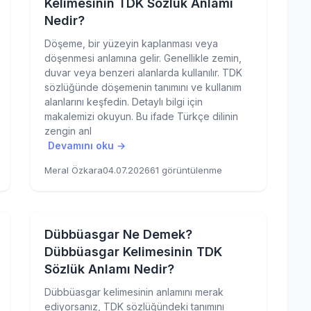
Kelimesinin TDK Sözlük Anlamı
Nedir?
Döşeme, bir yüzeyin kaplanması veya
döşenmesi anlamına gelir. Genellikle zemin,
duvar veya benzeri alanlarda kullanılır. TDK
sözlüğünde döşemenin tanımını ve kullanım
alanlarını keşfedin. Detaylı bilgi için
makalemizi okuyun. Bu ifade Türkçe dilinin
zengin anl
Devamını oku →
Meral Özkara
04.07.2026
61 görüntülenme
Dübbüasgar Ne Demek?
Dübbüasgar Kelimesinin TDK
Sözlük Anlamı Nedir?
Dübbüasgar kelimesinin anlamını merak
ediyorsanız, TDK sözlüğündeki tanımını