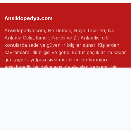
Ansiklopedya.com
Ansiklopedya.com; Ne Demek, Rüya Tabirleri, Ne
Anlama Gelir, Kimdir, Nereli ve Zıt Anlamlısı gibi
konularda sade ve güvenilir bilgiler sunar. Kişilerden
kavramlara, dil bilgisi ve genel kültür başlıklarına kadar
geniş içerik yelpazesiyle merak edilen konuları
ansiklopedik bir bakış açısıyla ele alan kapsamlı bir
bilgi platformudur.
Hızlı Linkler
Ana Sayfa
Hakkımızda
İletişim