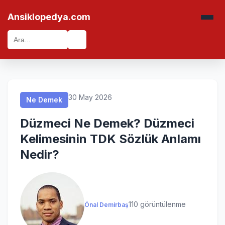
Ne Demek
Ne Demek
Ne Demek
Ne Demek
Ansiklopedya.com
🔍
30 May 2026
Ne Demek
Düzmeci Ne Demek? Düzmeci
Kelimesinin TDK Sözlük Anlamı
Nedir?
110 görüntülenme
Önal Demirbaş