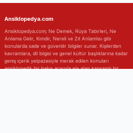
Ansiklopedya.com
Ansiklopedya.com; Ne Demek, Rüya Tabirleri, Ne
Anlama Gelir, Kimdir, Nereli ve Zıt Anlamlısı gibi
konularda sade ve güvenilir bilgiler sunar. Kişilerden
kavramlara, dil bilgisi ve genel kültür başlıklarına kadar
geniş içerik yelpazesiyle merak edilen konuları
ansiklopedik bir bakış açısıyla ele alan kapsamlı bir
bilgi platformudur.
Hızlı Linkler
Ana Sayfa
Hakkımızda
İletişim