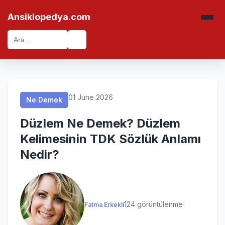
Ne Demek
Ne Demek
Ne Demek
Ne Demek
Ansiklopedya.com
🔍
01 June 2026
Ne Demek
Düzlem Ne Demek? Düzlem
Kelimesinin TDK Sözlük Anlamı
Nedir?
124 görüntülenme
Fatma Erkekli