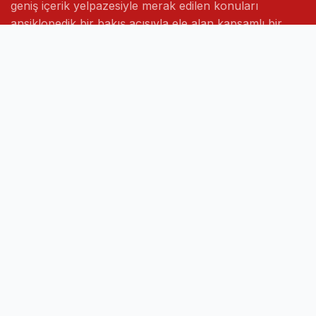
geniş içerik yelpazesiyle merak edilen konuları
ansiklopedik bir bakış açısıyla ele alan kapsamlı bir
bilgi platformudur.
Hızlı Linkler
Ana Sayfa
Hakkımızda
İletişim
Gizlilik Politikası
Sayfalar
Kategoriler