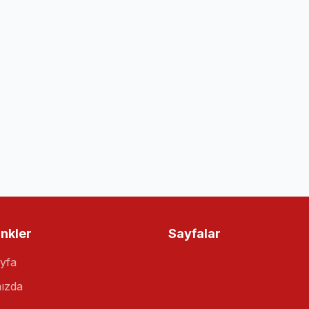
inkler
Sayfalar
yfa
ızda