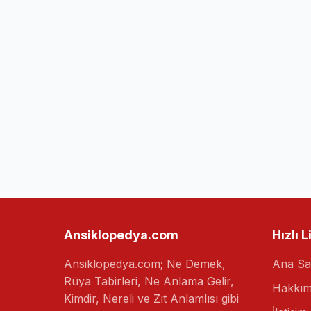
Ansiklopedya.com
Hızlı L
Ansiklopedya.com; Ne Demek,
Ana Sa
Rüya Tabirleri, Ne Anlama Gelir,
Hakkım
Kimdir, Nereli ve Zıt Anlamlısı gibi