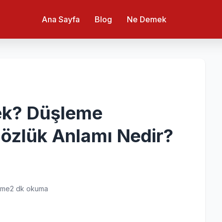
Ana Sayfa
Blog
Ne Demek
k? Düşleme
özlük Anlamı Nedir?
nme
2 dk okuma