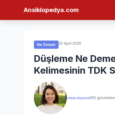
Ne Demek
Ne Demek
Ne Demek
Ne Demek
Ansiklopedya.com
20 April 2026
Ne Demek
Düşleme Ne Deme
Kelimesinin TDK S
169 görüntüle
Vildan Akyürek